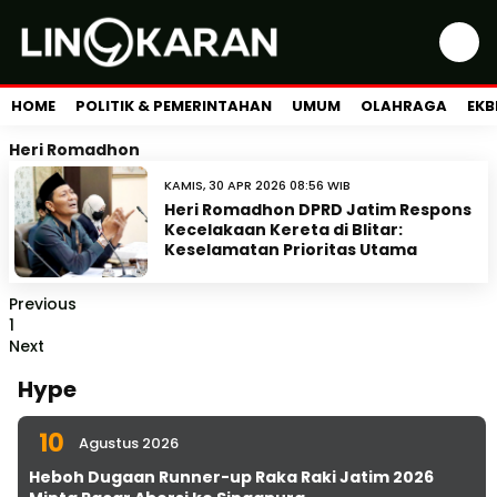
HOME
POLITIK & PEMERINTAHAN
UMUM
OLAHRAGA
EKB
Heri Romadhon
KAMIS, 30 APR 2026 08:56 WIB
Heri Romadhon DPRD Jatim Respons
Kecelakaan Kereta di Blitar:
Keselamatan Prioritas Utama
Previous
1
Next
Hype
10
Agustus 2026
Heboh Dugaan Runner-up Raka Raki Jatim 2026