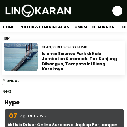
HOME
POLITIK & PEMERINTAHAN
UMUM
OLAHRAGA
EKB
IISP
SENIN, 23 FEB 2026 22:16 WIB
Islamic Science Park di Kaki
Jembatan Suramadu Tak Kunjung
Dibangun, Ternyata Ini Biang
Keroknya
Previous
1
Next
Hype
07
Agustus 2026
Aktivis Driver Online Surabaya Ungkap Perjuangan