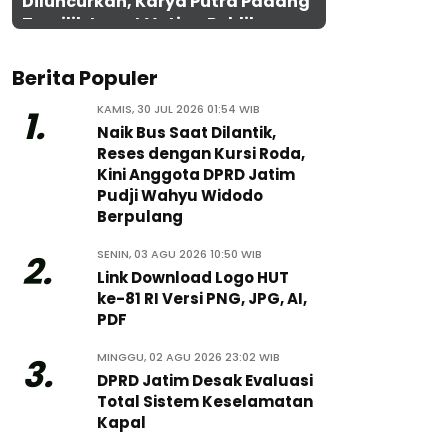
Diluncurkan, Karya Putra Padang
Terpilih Lewat Voting Publik
Berita Populer
KAMIS, 30 JUL 2026 01:54 WIB
1.
Naik Bus Saat Dilantik,
Reses dengan Kursi Roda,
Kini Anggota DPRD Jatim
Pudji Wahyu Widodo
Berpulang
SENIN, 03 AGU 2026 10:50 WIB
2.
Link Download Logo HUT
ke-81 RI Versi PNG, JPG, AI,
PDF
MINGGU, 02 AGU 2026 23:02 WIB
3.
DPRD Jatim Desak Evaluasi
Total Sistem Keselamatan
Kapal