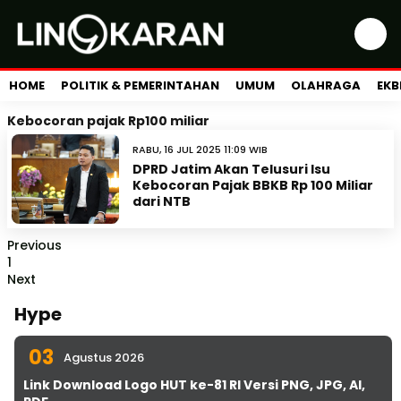
HOME
POLITIK & PEMERINTAHAN
UMUM
OLAHRAGA
EKB
Kebocoran pajak Rp100 miliar
RABU, 16 JUL 2025 11:09 WIB
DPRD Jatim Akan Telusuri Isu
Kebocoran Pajak BBKB Rp 100 Miliar
dari NTB
Previous
1
Next
Hype
03
Agustus 2026
Link Download Logo HUT ke-81 RI Versi PNG, JPG, AI,