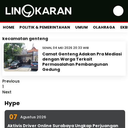
HOME
POLITIK & PEMERINTAHAN
UMUM
OLAHRAGA
EKB
kecamatan genteng
SENIN, 04 MEI 2026 20:33 WIB
Camat Genteng Adakan Pra Mediasi
dengan Warga Terkait
Permasalahan Pembangunan
Gedung
Previous
1
Next
Hype
07
Agustus 2026
Aktivis Driver Online Surabaya Ungkap Perjuangan