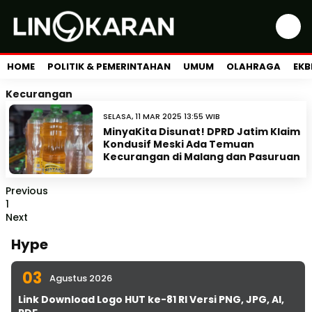
HOME
POLITIK & PEMERINTAHAN
UMUM
OLAHRAGA
EKB
Kecurangan
SELASA, 11 MAR 2025 13:55 WIB
MinyaKita Disunat! DPRD Jatim Klaim
Kondusif Meski Ada Temuan
Kecurangan di Malang dan Pasuruan
Previous
1
Next
Hype
03
Agustus 2026
Link Download Logo HUT ke-81 RI Versi PNG, JPG, AI,