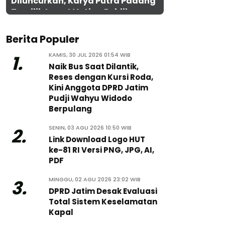
Diluncurkan, Karya Putra Padang
Terpilih Lewat Voting Publik
Berita Populer
KAMIS, 30 JUL 2026 01:54 WIB
1.
Naik Bus Saat Dilantik,
Reses dengan Kursi Roda,
Kini Anggota DPRD Jatim
Pudji Wahyu Widodo
Berpulang
SENIN, 03 AGU 2026 10:50 WIB
2.
Link Download Logo HUT
ke-81 RI Versi PNG, JPG, AI,
PDF
MINGGU, 02 AGU 2026 23:02 WIB
3.
DPRD Jatim Desak Evaluasi
Total Sistem Keselamatan
Kapal