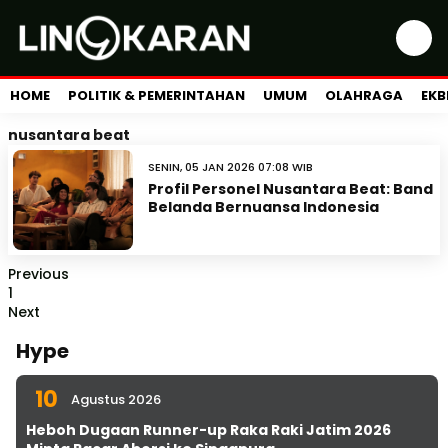
HOME
POLITIK & PEMERINTAHAN
UMUM
OLAHRAGA
EKB
nusantara beat
SENIN, 05 JAN 2026 07:08 WIB
Profil Personel Nusantara Beat: Band
Belanda Bernuansa Indonesia
Previous
1
Next
Hype
10
Agustus 2026
Heboh Dugaan Runner-up Raka Raki Jatim 2026