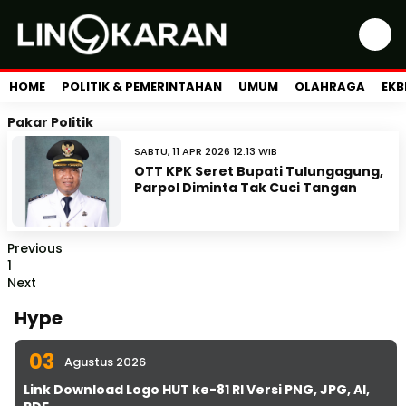
HOME
POLITIK & PEMERINTAHAN
UMUM
OLAHRAGA
EKB
Pakar Politik
SABTU, 11 APR 2026 12:13 WIB
OTT KPK Seret Bupati Tulungagung,
Parpol Diminta Tak Cuci Tangan
Previous
1
Next
Hype
03
Agustus 2026
Link Download Logo HUT ke-81 RI Versi PNG, JPG, AI,