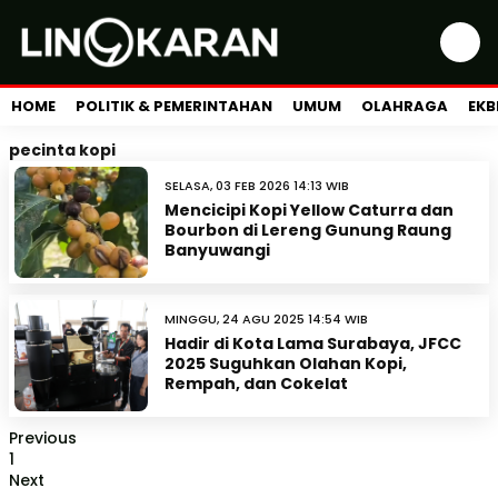
HOME
POLITIK & PEMERINTAHAN
UMUM
OLAHRAGA
EKB
pecinta kopi
SELASA, 03 FEB 2026 14:13 WIB
Mencicipi Kopi Yellow Caturra dan
Bourbon di Lereng Gunung Raung
Banyuwangi
MINGGU, 24 AGU 2025 14:54 WIB
Hadir di Kota Lama Surabaya, JFCC
2025 Suguhkan Olahan Kopi,
Rempah, dan Cokelat
Previous
1
Next