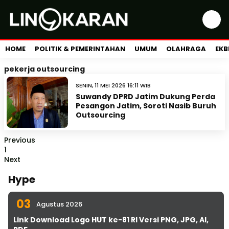
HOME
POLITIK & PEMERINTAHAN
UMUM
OLAHRAGA
EKB
pekerja outsourcing
SENIN, 11 MEI 2026 16:11 WIB
Suwandy DPRD Jatim Dukung Perda
Pesangon Jatim, Soroti Nasib Buruh
Outsourcing
Previous
1
Next
Hype
03
Agustus 2026
Link Download Logo HUT ke-81 RI Versi PNG, JPG, AI,