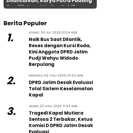
Diluncurkan, Karya Putra Padang
Terpilih Lewat Voting Publik
Berita Populer
KAMIS, 30 JUL 2026 01:54 WIB
1.
Naik Bus Saat Dilantik,
Reses dengan Kursi Roda,
Kini Anggota DPRD Jatim
Pudji Wahyu Widodo
Berpulang
MINGGU, 02 AGU 2026 23:02 WIB
2.
DPRD Jatim Desak Evaluasi
Total Sistem Keselamatan
Kapal
SENIN, 03 AGU 2026 11:44 WIB
3.
Tragedi Kapal Mutiara
Sentosa 2 Terbakar, Ketua
Komisi D DPRD Jatim Desak
Evaluasi