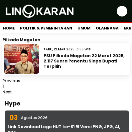
HOME
POLITIK & PEMERINTAHAN
UMUM
OLAHRAGA
EKB
Pilkada Magetan
RABU, 12 MAR 2025 10:55 WIB
PSU Pilkada Magetan 22 Maret 2025,
2.117 Suara Penentu Siapa Bupati
Terpilih
Previous
1
Next
Hype
03
Agustus 2026
Link Download Logo HUT ke-81 RI Versi PNG, JPG, AI,