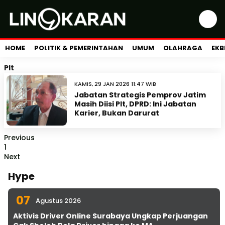
HOME
POLITIK & PEMERINTAHAN
UMUM
OLAHRAGA
EKB
Plt
KAMIS, 29 JAN 2026 11:47 WIB
Jabatan Strategis Pemprov Jatim
Masih Diisi Plt, DPRD: Ini Jabatan
Karier, Bukan Darurat
Previous
1
Next
Hype
07
Agustus 2026
Aktivis Driver Online Surabaya Ungkap Perjuangan