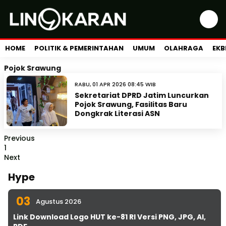
HOME
POLITIK & PEMERINTAHAN
UMUM
OLAHRAGA
EKB
Pojok Srawung
RABU, 01 APR 2026 08:45 WIB
Sekretariat DPRD Jatim Luncurkan
Pojok Srawung, Fasilitas Baru
Dongkrak Literasi ASN
Previous
1
Next
Hype
03
Agustus 2026
Link Download Logo HUT ke-81 RI Versi PNG, JPG, AI,