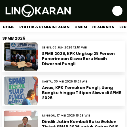
HOME
POLITIK & PEMERINTAHAN
UMUM
OLAHRAGA
EKB
SPMB 2026
SENIN, 08 JUN 2026 12:51 WIB
SPMB 2026, KPK Ungkap 28 Persen
Penerimaan Siswa Baru Masih
Diwarnai Pungli
SABTU, 30 MEI 2026 18:21 WIB
Awas, KPK Temukan Pungli, Uang
Bangku hingga Titipan Siswa di SPMB
2026
MINGGU, 17 MEI 2026 18:29 WIB
Dindik Jatim Kembali Buka Golden
Ticket SPMB 2026 untuk Ketua OSIS