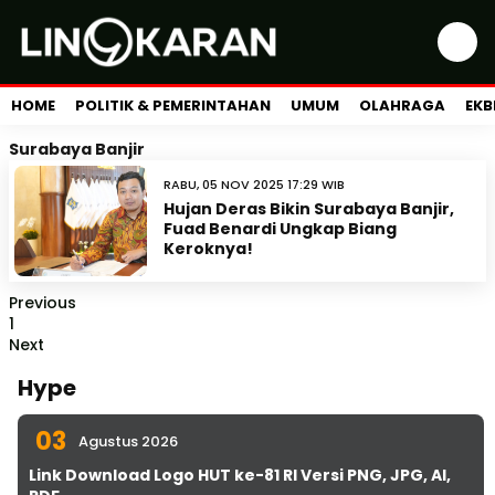
HOME
POLITIK & PEMERINTAHAN
UMUM
OLAHRAGA
EKB
Surabaya Banjir
RABU, 05 NOV 2025 17:29 WIB
Hujan Deras Bikin Surabaya Banjir,
Fuad Benardi Ungkap Biang
Keroknya!
Previous
1
Next
Hype
03
Agustus 2026
Link Download Logo HUT ke-81 RI Versi PNG, JPG, AI,