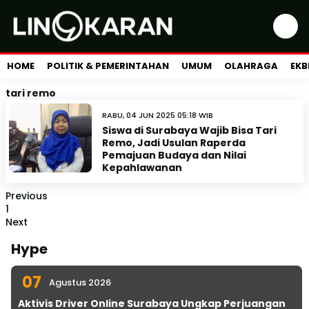
HOME
POLITIK & PEMERINTAHAN
UMUM
OLAHRAGA
EKB
tari remo
RABU, 04 JUN 2025 05:18 WIB
Siswa di Surabaya Wajib Bisa Tari
Remo, Jadi Usulan Raperda
Pemajuan Budaya dan Nilai
Kepahlawanan
Previous
1
Next
Hype
07
Agustus 2026
Aktivis Driver Online Surabaya Ungkap Perjuangan