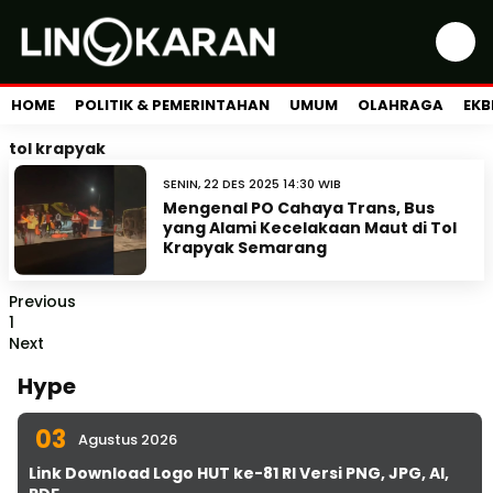
HOME
POLITIK & PEMERINTAHAN
UMUM
OLAHRAGA
EKB
tol krapyak
SENIN, 22 DES 2025 14:30 WIB
Mengenal PO Cahaya Trans, Bus
yang Alami Kecelakaan Maut di Tol
Krapyak Semarang
Previous
1
Next
Hype
03
Agustus 2026
Link Download Logo HUT ke-81 RI Versi PNG, JPG, AI,