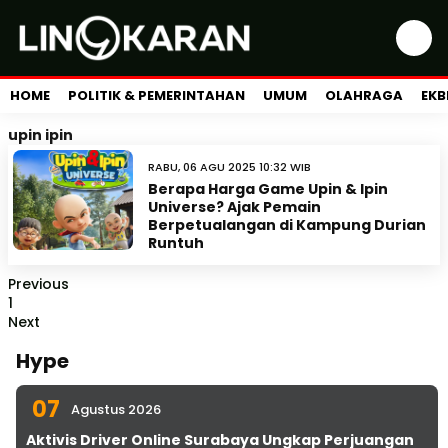
HOME
POLITIK & PEMERINTAHAN
UMUM
OLAHRAGA
EKB
upin ipin
RABU, 06 AGU 2025 10:32 WIB
Berapa Harga Game Upin & Ipin
Universe? Ajak Pemain
Berpetualangan di Kampung Durian
Runtuh
Previous
1
Next
Hype
07
Agustus 2026
Aktivis Driver Online Surabaya Ungkap Perjuangan