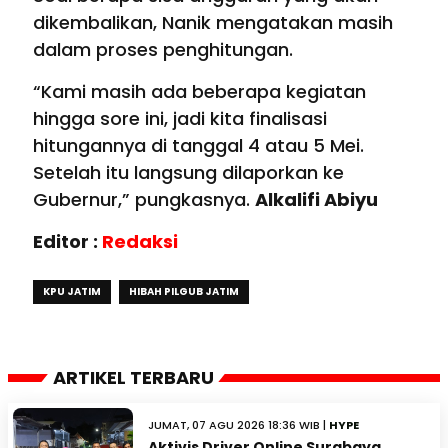
dikembalikan, Nanik mengatakan masih
dalam proses penghitungan.
“Kami masih ada beberapa kegiatan
hingga sore ini, jadi kita finalisasi
hitungannya di tanggal 4 atau 5 Mei.
Setelah itu langsung dilaporkan ke
Gubernur,” pungkasnya.
Alkalifi Abiyu
Editor :
Redaksi
KPU JATIM
HIBAH PILGUB JATIM
ARTIKEL TERBARU
JUMAT, 07 AGU 2026 18:36 WIB |
HYPE
Aktivis Driver Online Surabaya