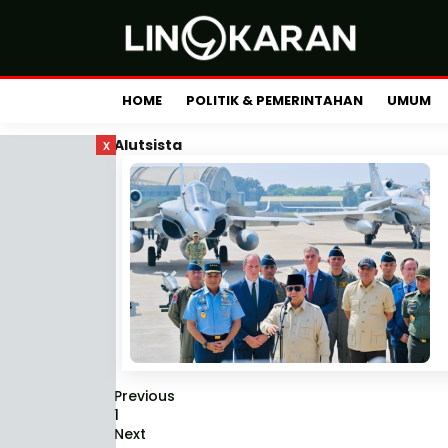
HOME
POLITIK & PEMERINTAHAN
UMUM
x
Alutsista
Previous
1
Next