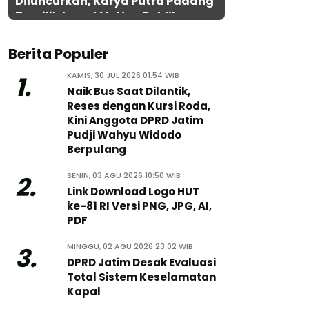
Diluncurkan, Karya Putra Padang
Terpilih Lewat Voting Publik
Berita Populer
KAMIS, 30 JUL 2026 01:54 WIB
1.
Naik Bus Saat Dilantik,
Reses dengan Kursi Roda,
Kini Anggota DPRD Jatim
Pudji Wahyu Widodo
Berpulang
SENIN, 03 AGU 2026 10:50 WIB
2.
Link Download Logo HUT
ke-81 RI Versi PNG, JPG, AI,
PDF
MINGGU, 02 AGU 2026 23:02 WIB
3.
DPRD Jatim Desak Evaluasi
Total Sistem Keselamatan
Kapal