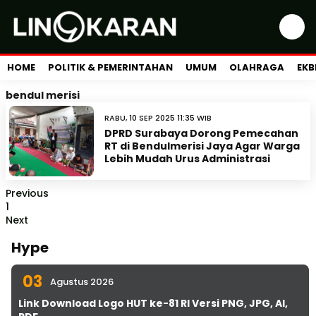
HOME
POLITIK & PEMERINTAHAN
UMUM
OLAHRAGA
EKB
bendul merisi
RABU, 10 SEP 2025 11:35 WIB
DPRD Surabaya Dorong Pemecahan
RT di Bendulmerisi Jaya Agar Warga
Lebih Mudah Urus Administrasi
Previous
1
Next
Hype
03
Agustus 2026
Link Download Logo HUT ke-81 RI Versi PNG, JPG, AI,