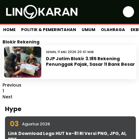
HOME
POLITIK & PEMERINTAHAN
UMUM
OLAHRAGA
EKB
Blokir Rekening
SENIN, 11 MEI 2026 20:41 WIB
DJP Jatim Blokir 3.185 Rekening
Penunggak Pajak, Sasar 11 Bank Besar
Previous
1
Next
Hype
03
Agustus 2026
Link Download Logo HUT ke-81 RI Versi PNG, JPG, AI,