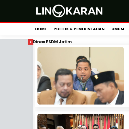
HOME
POLITIK & PEMERINTAHAN
UMUM
x
Dinas ESDM Jatim