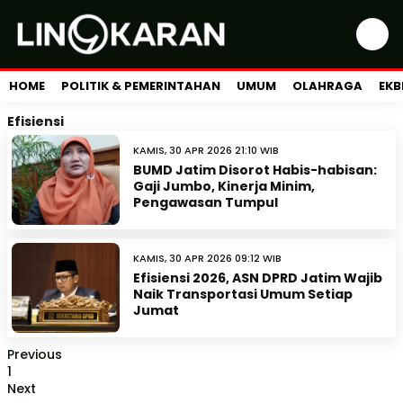
HOME
POLITIK & PEMERINTAHAN
UMUM
OLAHRAGA
EKB
Efisiensi
KAMIS, 30 APR 2026 21:10 WIB
BUMD Jatim Disorot Habis-habisan:
Gaji Jumbo, Kinerja Minim,
Pengawasan Tumpul
KAMIS, 30 APR 2026 09:12 WIB
Efisiensi 2026, ASN DPRD Jatim Wajib
Naik Transportasi Umum Setiap
Jumat
Previous
1
Next