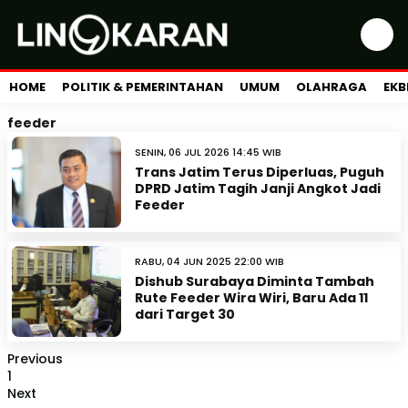
HOME
POLITIK & PEMERINTAHAN
UMUM
OLAHRAGA
EKB
feeder
SENIN, 06 JUL 2026 14:45 WIB
Trans Jatim Terus Diperluas, Puguh
DPRD Jatim Tagih Janji Angkot Jadi
Feeder
RABU, 04 JUN 2025 22:00 WIB
Dishub Surabaya Diminta Tambah
Rute Feeder Wira Wiri, Baru Ada 11
dari Target 30
Previous
1
Next