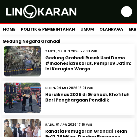
HOME
POLITIK & PEMERINTAHAN
UMUM
OLAHRAGA
EKB
Gedung Negara Grahadi
SABTU, 27 JUN 2026 22:03 WIB
Gedung Grahadi Rusak Usai Demo
#IndonesiaSekarat, Pemprov Jatim:
Ini Kerugian Warga
SENIN, 04 MEI 2026 15:01 WIB
Hardiknas 2026 di Grahadi, Khofifah
Beri Penghargaan Pendidik
RABU, 01 APR 2026 17:16 WIB
Rahasia Pemugaran Grahadi Telan
Rp12,76 Miliar, Dinding Bernapas