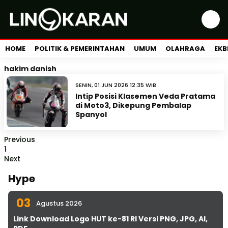
HOME
POLITIK & PEMERINTAHAN
UMUM
OLAHRAGA
EKB
hakim danish
SENIN, 01 JUN 2026 12:35 WIB
Intip Posisi Klasemen Veda Pratama
di Moto3, Dikepung Pembalap
Spanyol
Previous
1
Next
Hype
03
Agustus 2026
Link Download Logo HUT ke-81 RI Versi PNG, JPG, AI,