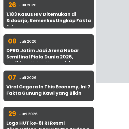
26
Juli 2026
1.183 Kasus HIV Ditemukan di
Sidoarjo, Kemenkes Ungkap Fakta
Sebenarnya
08
Juli 2026
DPRD Jatim Jadi Arena Nobar
Semifinal Piala Dunia 2026,
Hadirkan Uston Nawawi dan
UMKM Gratis untuk 1.000 Warga
07
Juli 2026
Viral Gegara In This Economy, Ini 7
Fakta Gunung Kawi yang Bikin
Penasaran
29
Juni 2026
Logo HUT ke-81 RI Resmi