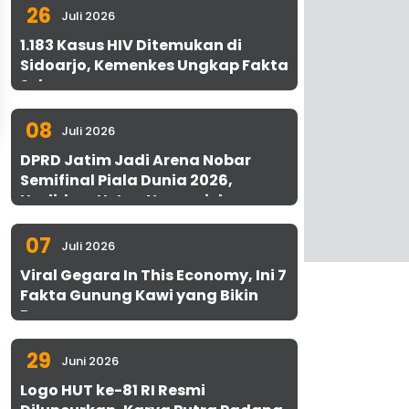
26
Juli 2026
1.183 Kasus HIV Ditemukan di
Sidoarjo, Kemenkes Ungkap Fakta
Sebenarnya
08
Juli 2026
DPRD Jatim Jadi Arena Nobar
Semifinal Piala Dunia 2026,
Hadirkan Uston Nawawi dan
UMKM Gratis untuk 1.000 Warga
07
Juli 2026
Viral Gegara In This Economy, Ini 7
Fakta Gunung Kawi yang Bikin
Penasaran
29
Juni 2026
Logo HUT ke-81 RI Resmi