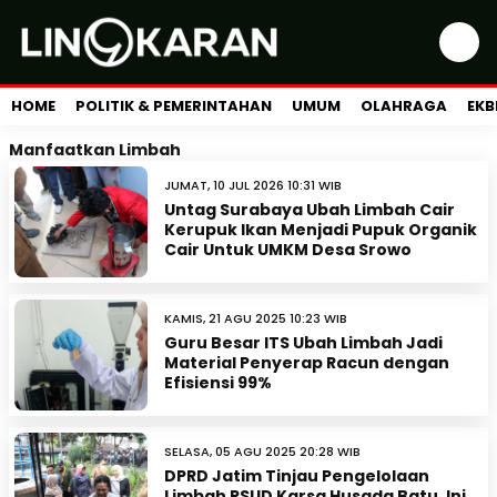
HOME
POLITIK & PEMERINTAHAN
UMUM
OLAHRAGA
EKB
Manfaatkan Limbah
JUMAT, 10 JUL 2026 10:31 WIB
Untag Surabaya Ubah Limbah Cair
Kerupuk Ikan Menjadi Pupuk Organik
Cair Untuk UMKM Desa Srowo
KAMIS, 21 AGU 2025 10:23 WIB
Guru Besar ITS Ubah Limbah Jadi
Material Penyerap Racun dengan
Efisiensi 99%
SELASA, 05 AGU 2025 20:28 WIB
DPRD Jatim Tinjau Pengelolaan
Limbah RSUD Karsa Husada Batu, Ini