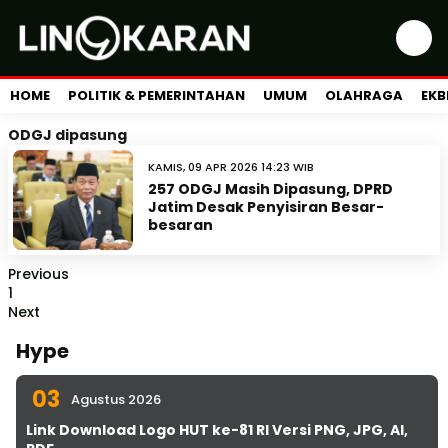
HOME
POLITIK & PEMERINTAHAN
UMUM
OLAHRAGA
EKB
ODGJ dipasung
KAMIS, 09 APR 2026 14:23 WIB
257 ODGJ Masih Dipasung, DPRD
Jatim Desak Penyisiran Besar-
besaran
Previous
1
Next
Hype
03
Agustus 2026
Link Download Logo HUT ke-81 RI Versi PNG, JPG, AI,