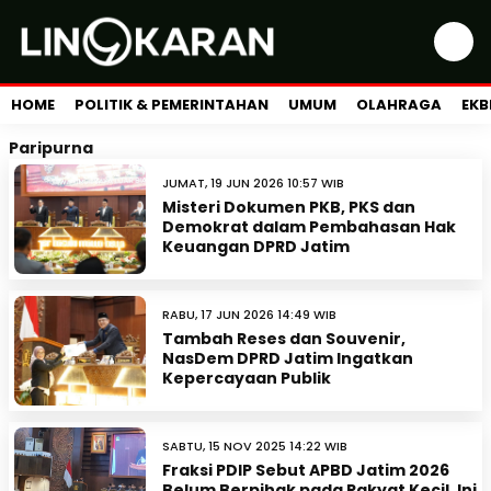
HOME
POLITIK & PEMERINTAHAN
UMUM
OLAHRAGA
EKB
Paripurna
JUMAT, 19 JUN 2026 10:57 WIB
Misteri Dokumen PKB, PKS dan
Demokrat dalam Pembahasan Hak
Keuangan DPRD Jatim
RABU, 17 JUN 2026 14:49 WIB
Tambah Reses dan Souvenir,
NasDem DPRD Jatim Ingatkan
Kepercayaan Publik
SABTU, 15 NOV 2025 14:22 WIB
Fraksi PDIP Sebut APBD Jatim 2026
Belum Berpihak pada Rakyat Kecil, Ini