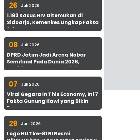
26
Juli 2026
1.183 Kasus HIV Ditemukan di
Sidoarjo, Kemenkes Ungkap Fakta
Sebenarnya
08
Juli 2026
DPRD Jatim Jadi Arena Nobar
Semifinal Piala Dunia 2026,
Hadirkan Uston Nawawi dan
UMKM Gratis untuk 1.000 Warga
07
Juli 2026
Viral Gegara In This Economy, Ini 7
Fakta Gunung Kawi yang Bikin
Penasaran
29
Juni 2026
Logo HUT ke-81 RI Resmi