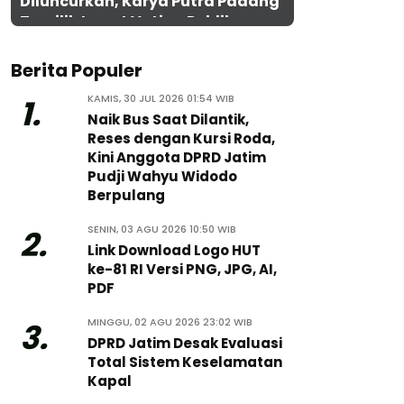
Diluncurkan, Karya Putra Padang
Terpilih Lewat Voting Publik
Berita Populer
KAMIS, 30 JUL 2026 01:54 WIB
1.
Naik Bus Saat Dilantik,
Reses dengan Kursi Roda,
Kini Anggota DPRD Jatim
Pudji Wahyu Widodo
Berpulang
SENIN, 03 AGU 2026 10:50 WIB
2.
Link Download Logo HUT
ke-81 RI Versi PNG, JPG, AI,
PDF
MINGGU, 02 AGU 2026 23:02 WIB
3.
DPRD Jatim Desak Evaluasi
Total Sistem Keselamatan
Kapal