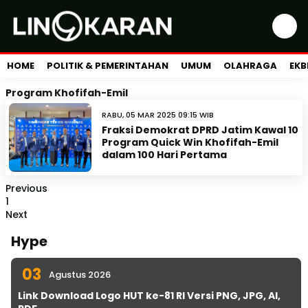
HOME
POLITIK & PEMERINTAHAN
UMUM
OLAHRAGA
EKB
Program Khofifah-Emil
RABU, 05 MAR 2025 09:15 WIB
Fraksi Demokrat DPRD Jatim Kawal 10
Program Quick Win Khofifah-Emil
dalam 100 Hari Pertama
Previous
1
Next
Hype
03
Agustus 2026
Link Download Logo HUT ke-81 RI Versi PNG, JPG, AI,