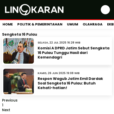
HOME
POLITIK & PEMERINTAHAN
UMUM
OLAHRAGA
EKB
Sengketa 16 Pulau
SELASA, 22 JUL 2025 16:28 WIB
Komisi A DPRD Jatim Sebut Sengketa
16 Pulau Tunggu Hasil dari
Kemendagri
KAMIS, 26 JUN 2025 19:08 WIB
Respon Wagub Jatim Emil Dardak
Soal Sengketa 16 Pulau: Butuh
Kehati-hatian!
Previous
1
Next