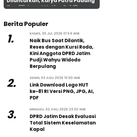
Diluncurkan, Karya Putra Padang
Terpilih Lewat Voting Publik
Berita Populer
KAMIS, 30 JUL 2026 01:54 WIB
1.
Naik Bus Saat Dilantik,
Reses dengan Kursi Roda,
Kini Anggota DPRD Jatim
Pudji Wahyu Widodo
Berpulang
SENIN, 03 AGU 2026 10:50 WIB
2.
Link Download Logo HUT
ke-81 RI Versi PNG, JPG, AI,
PDF
MINGGU, 02 AGU 2026 23:02 WIB
3.
DPRD Jatim Desak Evaluasi
Total Sistem Keselamatan
Kapal