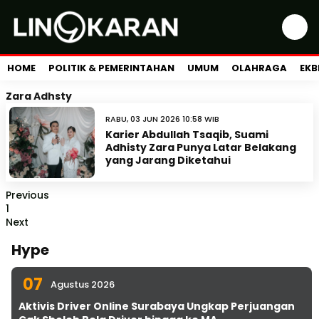
HOME
POLITIK & PEMERINTAHAN
UMUM
OLAHRAGA
EKB
Zara Adhsty
RABU, 03 JUN 2026 10:58 WIB
Karier Abdullah Tsaqib, Suami
Adhisty Zara Punya Latar Belakang
yang Jarang Diketahui
Previous
1
Next
Hype
07
Agustus 2026
Aktivis Driver Online Surabaya Ungkap Perjuangan