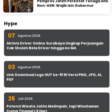
Pemprov Jatim Perketat Tenaga Ahli
Non-ASN: Wajib Izin Gubernur
Hype
07
Agustus 2026
Aktivis Driver Online Surabaya Ungkap Perjuangan
Cak Sholeh Bela Driver hingga ke MA
03
Agustus 2026
Link Download Logo HUT ke-81 RI Versi PNG, JPG, AI,
PDF
26
Juli 2026
Potensi Wisata Jatim Melimpah, tapi Wisatawan
Cuma Tinggal 1,5 Hari