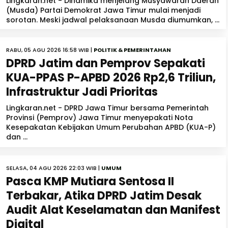
Lingkaran.net - Dinamika menjelang Musyawarah Daerah
(Musda) Partai Demokrat Jawa Timur mulai menjadi
sorotan. Meski jadwal pelaksanaan Musda diumumkan, ...
RABU, 05 AGU 2026 16:58 WIB |
POLITIK & PEMERINTAHAN
DPRD Jatim dan Pemprov Sepakati
KUA-PPAS P-APBD 2026 Rp2,6 Triliun,
Infrastruktur Jadi Prioritas
Lingkaran.net - DPRD Jawa Timur bersama Pemerintah
Provinsi (Pemprov) Jawa Timur menyepakati Nota
Kesepakatan Kebijakan Umum Perubahan APBD (KUA-P)
dan ...
SELASA, 04 AGU 2026 22:03 WIB |
UMUM
Pasca KMP Mutiara Sentosa II
Terbakar, Atika DPRD Jatim Desak
Audit Alat Keselamatan dan Manifest
Digital