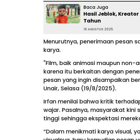
Baca Juga
Hasil Jeblok, Kreator
Tahun
19 AGUSTUS 2025
Menurutnya, penerimaan pesan 
karya.
"Film, baik animasi maupun non-a
karena itu berkaitan dengan pene
pesan yang ingin disampaikan berisi
Unair, Selasa (19/8/2025).
Irfan menilai bahwa kritik terhada
wajar. Pasalnya, masyarakat kini
tinggi sehingga ekspektasi mere
“Dalam menikmati karya visual, ya
visualnya, baru kemudian pesan y