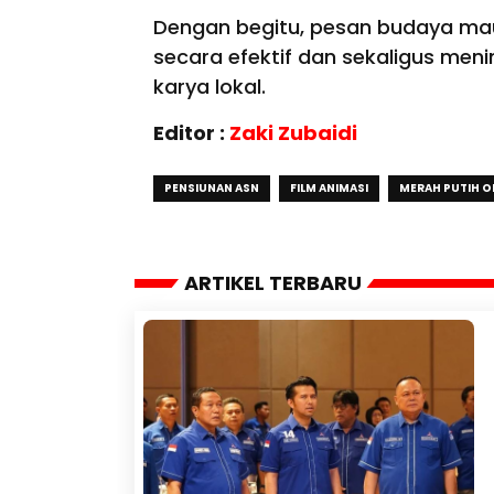
Dengan begitu, pesan budaya mau
secara efektif dan sekaligus me
karya lokal.
Editor :
Zaki Zubaidi
PENSIUNAN ASN
FILM ANIMASI
MERAH PUTIH ON
ARTIKEL TERBARU