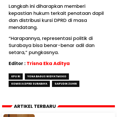
Langkah ini diharapkan memberi
kepastian hukum terkait penataan dapil
dan distribusi kursi DPRD di masa
mendatang.
“Harapannya, representasi politik di
Surabaya bisa benar-benar adil dan
setara,” pungkasnya.
Editor :
Trisna Eka Aditya
KPU RI
YONA BAGUS WIDYATMOKO
KOMISI A DPRD SURABAYA
SAIFUDIN ZUHRI
ARTIKEL TERBARU