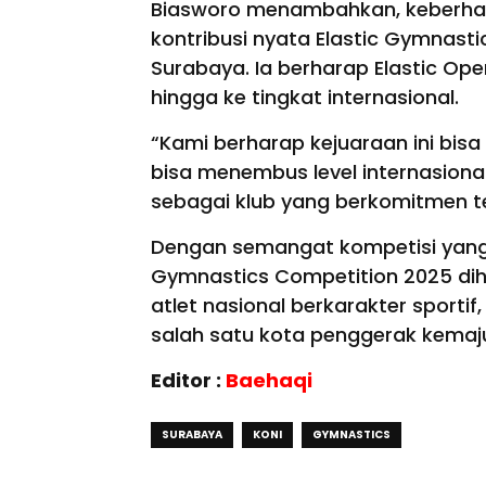
Biasworo menambahkan, keberhas
kontribusi nyata Elastic Gymnas
Surabaya. Ia berharap Elastic Op
hingga ke tingkat internasional.
“Kami berharap kejuaraan ini bisa
bisa menembus level internasional
sebagai klub yang berkomitmen 
Dengan semangat kompetisi yang 
Gymnastics Competition 2025 di
atlet nasional berkarakter sport
salah satu kota penggerak kemaj
Editor :
Baehaqi
SURABAYA
KONI
GYMNASTICS