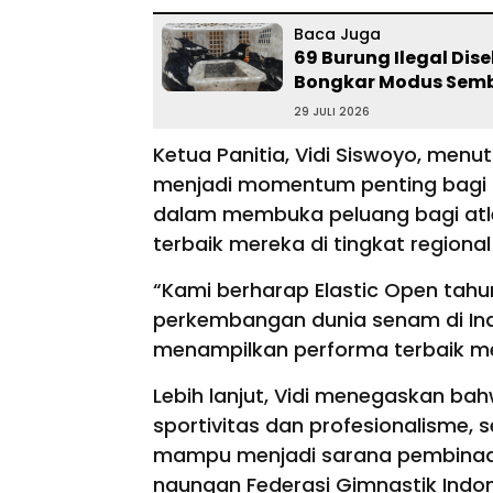
Baca Juga
69 Burung Ilegal Di
Bongkar Modus Semb
29 JULI 2026
Ketua Panitia, Vidi Siswoyo, menu
menjadi momentum penting bagi 
dalam membuka peluang bagi at
terbaik mereka di tingkat regional
“Kami berharap Elastic Open tahun
perkembangan dunia senam di Ind
menampilkan performa terbaik mere
Lebih lanjut, Vidi menegaskan ba
sportivitas dan profesionalisme,
mampu menjadi sarana pembinaan
naungan Federasi Gimnastik Indones