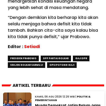
menargetkan kondisi keuangan negara
yang lebih sehat di masa mendatang.
“Dengan demikian kita berharap kita akan
selalu menjaga bahwa defisit kita tidak
tambah. Bahkan cita-cita saya kalau bisa
kita tidak punya defisit,” ujar Prabowo.
Editor :
Setiadi
PRESIDEN PRABOWO
DPP PARTAI GOLKAR
GAJI DPR
SEKJEN GOLKAR SARMUJI
OPSI POTONG GAJI
ARTIKEL TERBARU
KAMIS, 06 AGU 2026 12:26 WIB |
POLITIK &
PEMERINTAHAN
Musda Demokrat Jatim Belum Jelas,