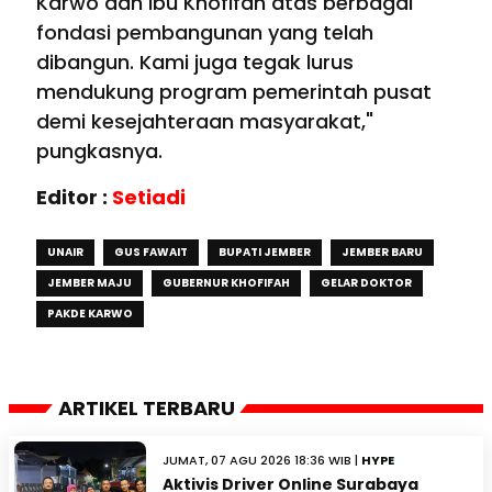
Karwo dan Ibu Khofifah atas berbagai
fondasi pembangunan yang telah
dibangun. Kami juga tegak lurus
mendukung program pemerintah pusat
demi kesejahteraan masyarakat,"
pungkasnya.
Editor :
Setiadi
UNAIR
GUS FAWAIT
BUPATI JEMBER
JEMBER BARU
JEMBER MAJU
GUBERNUR KHOFIFAH
GELAR DOKTOR
PAKDE KARWO
ARTIKEL TERBARU
JUMAT, 07 AGU 2026 18:36 WIB |
HYPE
Aktivis Driver Online Surabaya