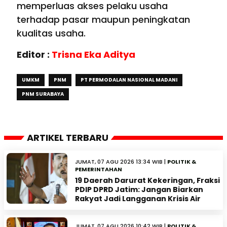
memperluas akses pelaku usaha
terhadap pasar maupun peningkatan
kualitas usaha.
Editor :
Trisna Eka Aditya
UMKM
PNM
PT PERMODALAN NASIONAL MADANI
PNM SURABAYA
ARTIKEL TERBARU
JUMAT, 07 AGU 2026 13:34 WIB |
POLITIK &
PEMERINTAHAN
19 Daerah Darurat Kekeringan, Fraksi
PDIP DPRD Jatim: Jangan Biarkan
Rakyat Jadi Langganan Krisis Air
JUMAT, 07 AGU 2026 10:42 WIB |
POLITIK &