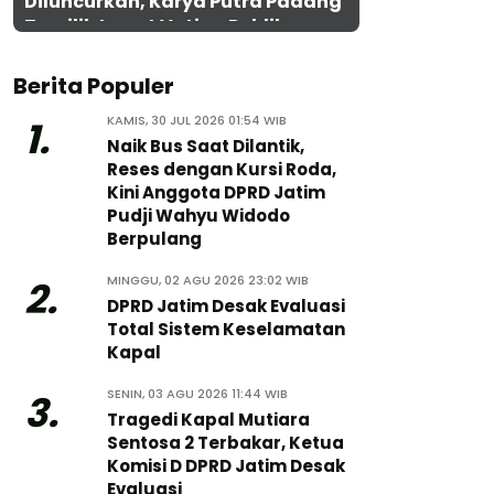
Diluncurkan, Karya Putra Padang
Terpilih Lewat Voting Publik
Berita Populer
KAMIS, 30 JUL 2026 01:54 WIB
1.
Naik Bus Saat Dilantik,
Reses dengan Kursi Roda,
Kini Anggota DPRD Jatim
Pudji Wahyu Widodo
Berpulang
MINGGU, 02 AGU 2026 23:02 WIB
2.
DPRD Jatim Desak Evaluasi
Total Sistem Keselamatan
Kapal
SENIN, 03 AGU 2026 11:44 WIB
3.
Tragedi Kapal Mutiara
Sentosa 2 Terbakar, Ketua
Komisi D DPRD Jatim Desak
Evaluasi