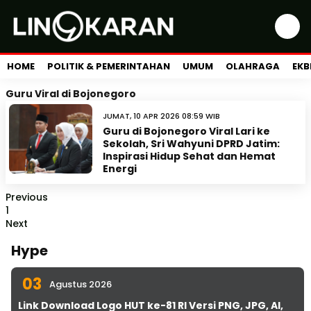
HOME
POLITIK & PEMERINTAHAN
UMUM
OLAHRAGA
EKB
Guru Viral di Bojonegoro
JUMAT, 10 APR 2026 08:59 WIB
Guru di Bojonegoro Viral Lari ke
Sekolah, Sri Wahyuni DPRD Jatim:
Inspirasi Hidup Sehat dan Hemat
Energi
Previous
1
Next
Hype
03
Agustus 2026
Link Download Logo HUT ke-81 RI Versi PNG, JPG, AI,