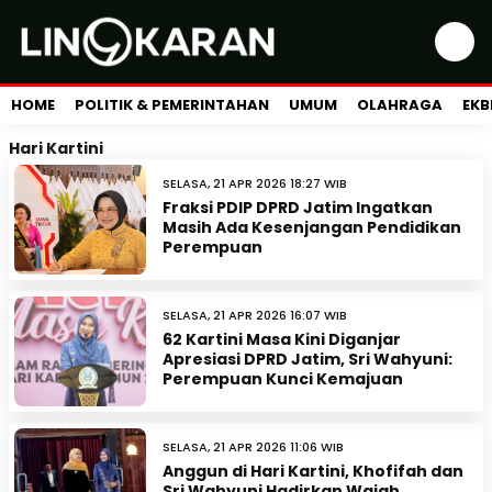
HOME
POLITIK & PEMERINTAHAN
UMUM
OLAHRAGA
EKB
Hari Kartini
SELASA, 21 APR 2026 18:27 WIB
Fraksi PDIP DPRD Jatim Ingatkan
Masih Ada Kesenjangan Pendidikan
Perempuan
SELASA, 21 APR 2026 16:07 WIB
62 Kartini Masa Kini Diganjar
Apresiasi DPRD Jatim, Sri Wahyuni:
Perempuan Kunci Kemajuan
SELASA, 21 APR 2026 11:06 WIB
Anggun di Hari Kartini, Khofifah dan
Sri Wahyuni Hadirkan Wajah